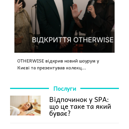
OTHERWISE відкрив новий шоурум у
Києві та презентував колекц...
Послуги
Відпочинок у SPA:
що це таке та який
буває?