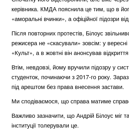
керівника. КМДА пояснила це тим, що в йог
«аморальні вчинки», а офіційної підозри ві
Після повторних протестів, Білоус звільнив
режисера не «скасували» зовсім: у вересні 
«Культ», а в жовтні він анонсував відкритт
Втім, невдовзі, йому вручили підозру у си
студенток, починаючи з 2017-го року. Зара
під арештом без права внесення застави.
Ми сподіваємося, що справа матиме справ
Важливо зазначити, що Андрій Білоус міг та
інституції толерували це.