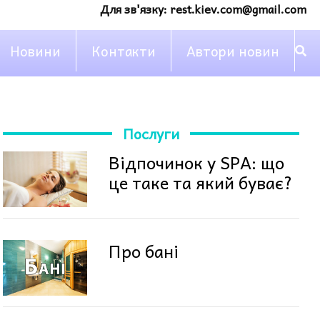
Для зв'язку:
rest.kiev.com@gmail.com
Новини
Контакти
Автори новин
Послуги
Відпочинок у SPA: що
це таке та який буває?
Про бані