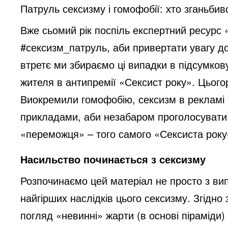
Патруль сексизму і гомофобії: хто зганьбив
Вже сьомий рік поспіль експертний ресурс
#сексизм_патруль, аби привертати увагу до
втретє ми збираємо ці випадки в підсумков
жителя в антипремії «Сексист року». Цьогор
Виокремили гомофобію, сексизм в рекламі т
прикладами, аби незабаром проголосувати
«переможця» – того самого «Сексиста рок
Насильство починається з сексизму
Розпочинаємо цей матеріал не просто з вип
найгірших наслідків цього сексизму. Згідно
погляд «невинні» жарти (в основі піраміди)