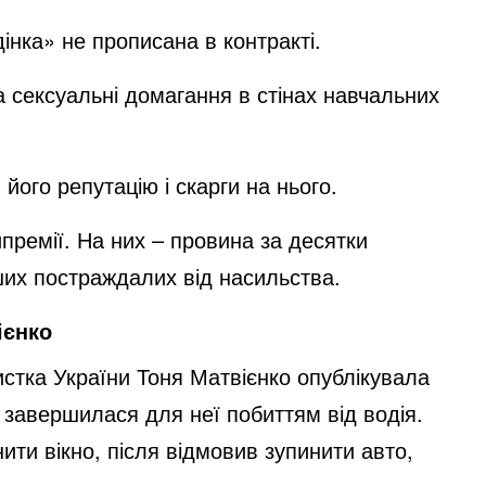
нка» не прописана в контракті.
 сексуальні домагання в стінах навчальних
його репутацію і скарги на нього.
типремії. На них – провина за десятки
ших постраждалих від насильства.
ієнко
истка України Тоня Матвієнко опублікувала
сі завершилася для неї побиттям від водія.
нити вікно, після відмовив зупинити авто,