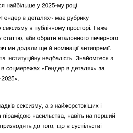
ся найбільше у 2025-му році
 «Гендер в деталях» має рубрику
 сексизму в публічному просторі. І вже
у статтю, аби обрати еталонного печерного
іч ми додали ще й номінації антипремії.
а інституційну недбалість. Знайомтеся з
 в соцмережах «Гендер в деталях» за
у-2025».
адків сексизму, а з найжорстокіших і
 з пірамідою насильства, навіть на перший
 призводять до того, що в суспільстві