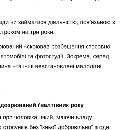
ди чи займатися діяльністю, пов'язаною з
строком на три роки.
озрюваний «скоював розбещення стосовно
автомобілі та фотостудії. Зокрема, серед
чина «та інші невстановлені малолітні
ідозрюваний ґвалтівник року
ія про чоловіка, який, маючи владу,
стосунків без їхньої добровільної згоди.