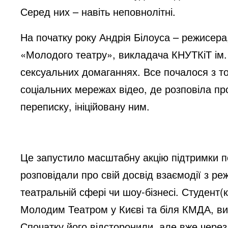
Серед них – навіть неповнолітні.
На початку року Андрія Білоуса – режисера
«Молодого театру», викладача КНУТКіТ ім.
сексуальних домаганнях. Все почалося з то
соціальних мережах відео, де розповіла про
переписку, ініційовану ним.
Це запустило масштабну акцію підтримки п
розповідали про свій досвід взаємодії з р
театральній сфері чи шоу-бізнесі. Студент(к
Молодим Театром у Києві та біля КМДА, ви
Спочатку його відсторонили, але вже через