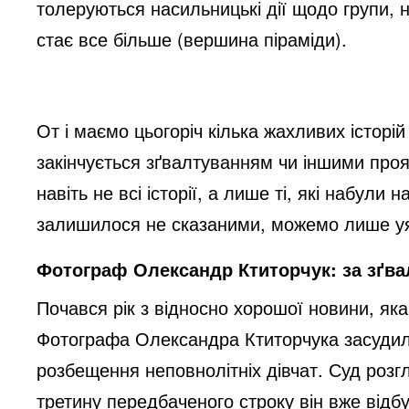
толеруються насильницькі дії щодо групи,
стає все більше (вершина піраміди).
От і маємо цьогоріч кілька жахливих історій
закінчується зґвалтуванням чи іншими про
навіть не всі історії, а лише ті, які набули 
залишилося не сказаними, можемо лише у
Фотограф Олександр Ктиторчук: за зґва
Почався рік з відносно хорошої новини, як
Фотографа Олександра Ктиторчука засудили 
розбещення неповнолітніх дівчат. Суд розг
третину передбаченого строку він вже відбув