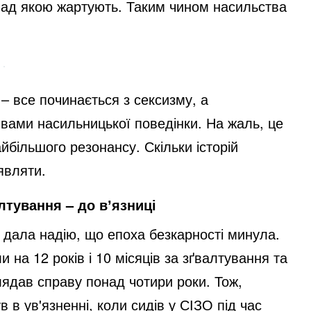
 над якою жартують. Таким чином насильства
 – все починається з сексизму, а
явами насильницької поведінки. На жаль, це
найбільшого резонансу. Скільки історій
являти.
лтування – до вʼязниці
а дала надію, що епоха безкарності минула.
на 12 років і 10 місяців за зґвалтування та
лядав справу понад чотири роки. Тож,
 в ув'язненні, коли сидів у СІЗО під час