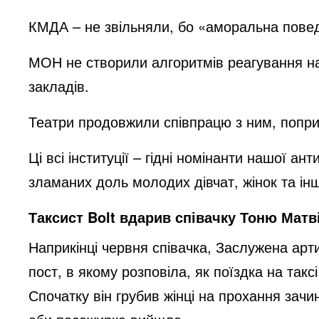
КМДА – не звільняли, бо «аморальна поведі
МОН не створили алгоритмів реагування на
закладів.
Театри продовжили співпрацю з ним, попри 
Ці всі інституції – гідні номінанти нашої ан
зламаних доль молодих дівчат, жінок та ін
Таксист Bolt вдарив співачку Тоню Матв
Наприкінці червня співачка, Заслужена арт
пост, в якому розповіла, як поїздка на так
Спочатку він грубив жінці на прохання зачи