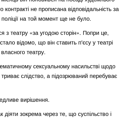
о контракті не прописана відповідальність за
д поліції на той момент ще не було.
ся з театру «за угодою сторін». Попри це,
стало відомо, що він ставить п'єсу у театрі
я власного театру.
стематичному сексуальному насильстві щодо
з триває слідство, а підозрюваний перебуває
едливе вирішення.
к діяти зокрема через те, що суспільство і