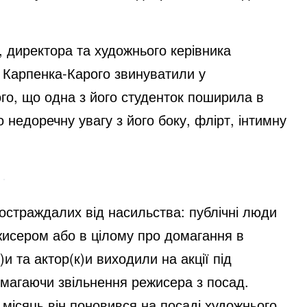
, директора та художнього керівника
 Карпенка-Карого звинуватили у
го, що одна з його студенток поширила в
 недоречну увагу з його боку, флірт, інтимну
остраждалих від насильства: публічні люди
ежисером або в цілому про домагання в
)и та актор(к)и виходили на акції під
магаючи звільнення режисера з посад.
 місяць він поновився на посаді художнього