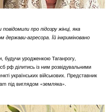
повідомили про підозру жінці, яка
м держави-агресора. Їй інкриміновано
и, будучи уродженкою Таганрогу,
фсб рф ділитись із ним розвідувальними
кті українських військових. Представник
ram під виглядом «земляка».