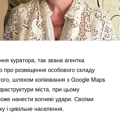
ня куратора, так звана агентка
ю про розміщення особового складу
м того, шляхом копіювання з Google Maps
фраструктури міста, при цьому
оже нанести вогневі удари. Своїми
у і цивільне населення.