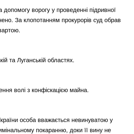
а допомогу ворогу у проведенні підривної
инено. За клопотанням прокурорів суд обрав
 вартою.
ій та Луганській областях.
ння волі з конфіскацією майна.
 України особа вважається невинуватою у
римінальному покаранню, доки її вину не