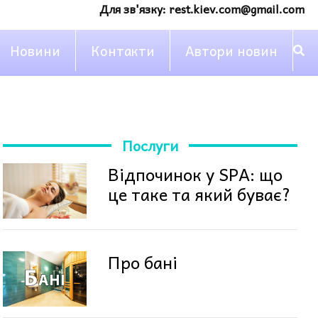
Для зв'язку:
rest.kiev.com@gmail.com
Новини
Контакти
Автори новин
Послуги
Відпочинок у SPA: що
це таке та який буває?
Про бані