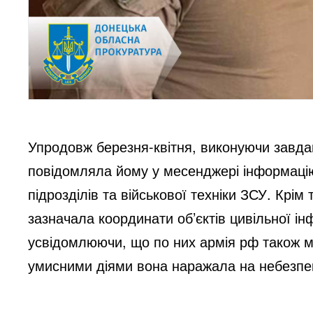
Упродовж березня-квітня, виконуючи завдан
повідомляла йому у месенджері інформаці
підрозділів та військової техніки ЗСУ. Крі
зазначала координати об’єктів цивільної ін
усвідомлюючи, що по них армія рф також м
умисними діями вона наражала на небезпек