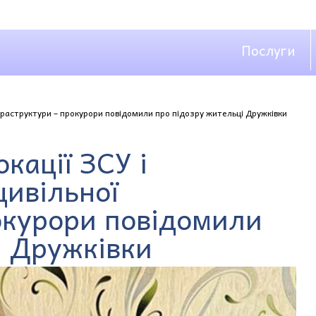
Послуги
нфраструктури – прокурори повідомили про підозру жительці Дружківки
кації ЗСУ і
цивільної
окурори повідомили
і Дружківки