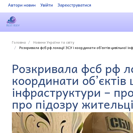
Автори новин
Увійти
Зареєструватися
Головна
Новини України та світу
Розкривала фсб рф локації ЗСУ і координати об’єктів цивільної і
Розкривала фсб рф ло
координати об’єктів 
інфраструктури – пр
про підозру жительц