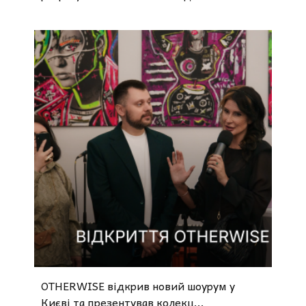
OTHERWISE відкрив новий шоурум у
Києві та презентував колекц...