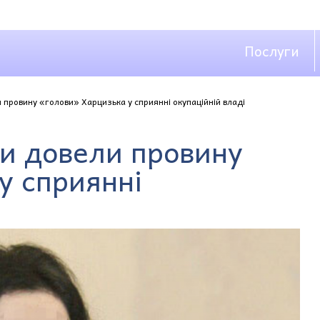
Послуги
провину «голови» Харцизька у сприянні окупаційній владі
и довели провину
у сприянні