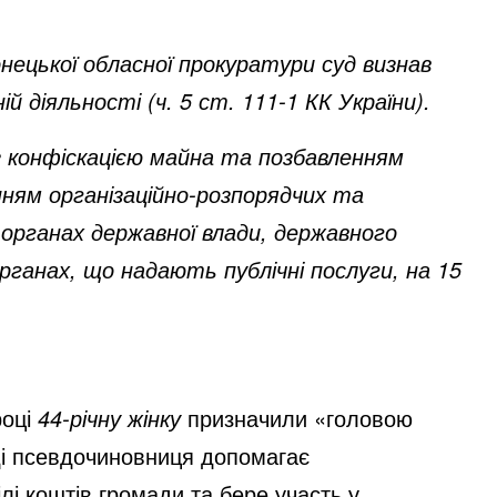
онецької обласної прокуратури суд визнав
ій діяльності (ч. 5 ст. 111-1 КК України).
я з конфіскацією майна та позбавленням
анням організаційно-розпорядчих та
 органах державної влади, державного
рганах, що надають публічні послуги, на 15
році
44-річну жінку
призначили «головою
аді псевдочиновниця допомагає
і коштів громади та бере участь у