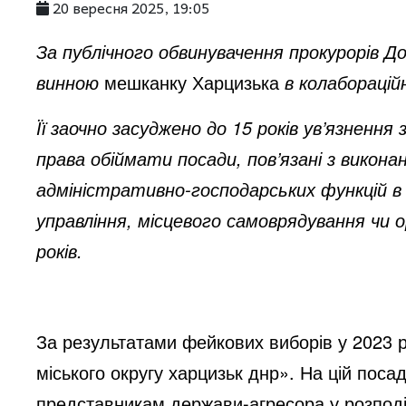
20 вересня 2025, 19:05
За публічного обвинувачення прокурорів Д
винною
мешканку Харцизька
в колабораційн
Її заочно засуджено до 15 років ув’язненн
права обіймати посади, пов’язані з викон
адміністративно-господарських функцій в
управління, місцевого самоврядування чи о
років.
За результатами фейкових виборів у 2023 
міського округу харцизьк днр». На цій пос
представникам держави-агресора у розподіл