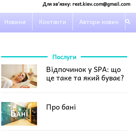
Для зв'язку:
rest.kiev.com@gmail.com
Новини
Контакти
Автори новин
Послуги
Відпочинок у SPA: що
це таке та який буває?
Про бані