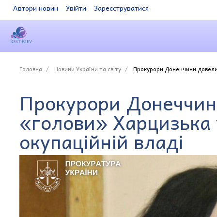
Автори новин
Увійти
Зареєструватися
Головна
Новини України та світу
Прокурори Донеччини довели 
Прокурори Донеччин
«голови» Харцизька 
окупаційній владі