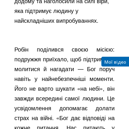
o
додому та наголосили на силі віри,
яка підтримує людину у
найскладніших випробуваннях.
Робін поділився своєю місією:
подружжя приїхало, щоб підтримати,
Мої відео
молитися й нагадати — Бог поруч
навіть у найнебезпечніші моменти.
Його не варто шукати «на небі», він
завжди всередині самої людини. Це
усвідомлення допомагає долати
страх на війні. «Бог дає відповіді на
кожне питання. Нас питають у