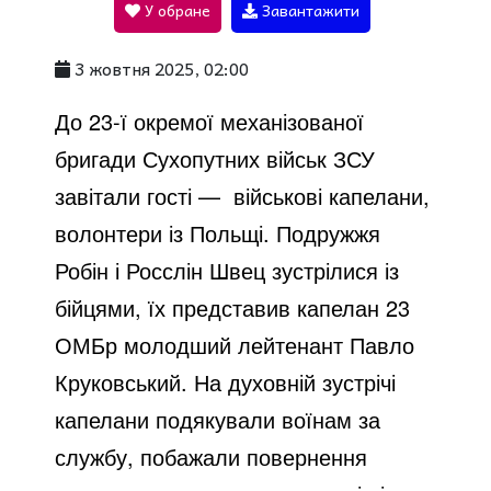
У обране
Завантажити
a
3 жовтня 2025, 02:00
y
До 23-ї окремої механізованої
бригади Сухопутних військ ЗСУ
V
завітали гості — військові капелани,
волонтери із Польщі. Подружжя
i
Робін і Росслін Швец зустрілися із
бійцями, їх представив капелан 23
d
ОМБр молодший лейтенант Павло
Круковський. На духовній зустрічі
e
капелани подякували воїнам за
службу, побажали повернення