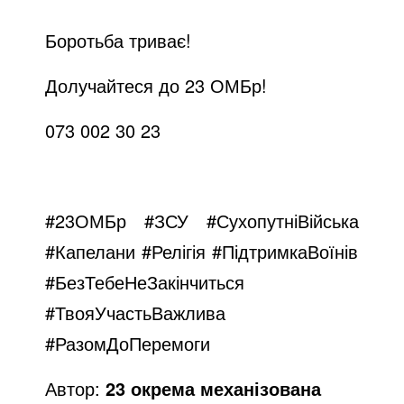
Боротьба триває!
Долучайтеся до 23 ОМБр!
073 002 30 23
#23ОМБр
#ЗСУ
#СухопутніВійська
#Капелани #Релігія #ПідтримкаВоїнів
#БезТебеНеЗакінчиться
#ТвояУчастьВажлива
#РазомДоПеремоги
Автор:
23 окрема механізована