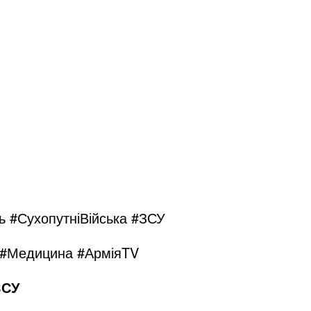
 #СухопутніВійська #ЗСУ
 #Медицина #АрміяTV
ЗСУ