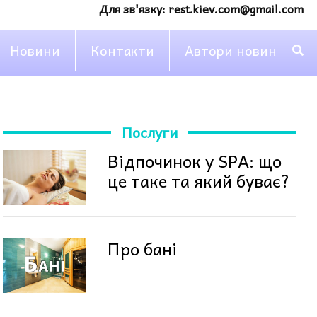
Для зв'язку:
rest.kiev.com@gmail.com
Новини
Контакти
Автори новин
Послуги
Відпочинок у SPA: що
це таке та який буває?
Про бані