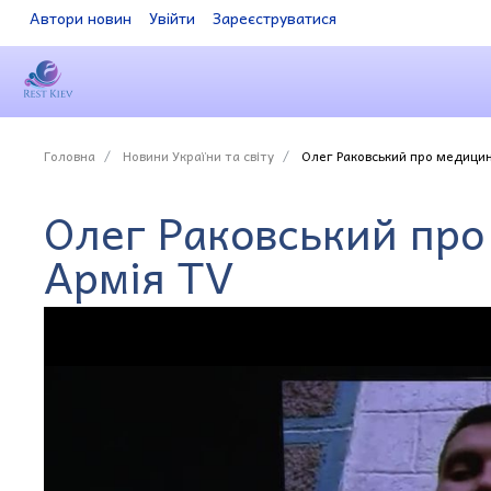
Автори новин
Увійти
Зареєструватися
Головна
Новини України та світу
Олег Раковський про медицину
Олег Раковський про
Армія TV