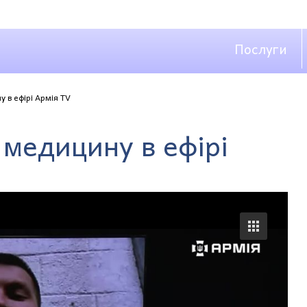
Послуги
 в ефірі Армія TV
 медицину в ефірі