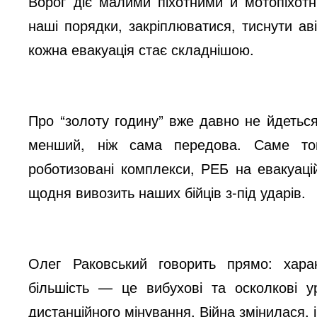
Ворог діє малими піхотними й мотопіхот
наші порядки, закріплюватися, тиснути а
кожна евакуація стає складнішою.
Про “золоту годину” вже давно не йдетьс
менший, ніж сама передова. Саме то
роботизовані комплекси, РЕБ на евакуаці
щодня вивозить наших бійців з-під ударів.
Олег Раковський говорить прямо: хара
більшість — це вибухові та осколкові ур
дистанційного мінування. Війна змінилася, 