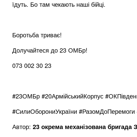
їдуть. Бо там чекають наші бійці.
Боротьба триває!
Долучайтеся до 23 ОМБр!
073 002 30 23
#23ОМБр #20АрмійськийКорпус #ОКПівдень
#СилиОборониУкраїни #РазомДоПеремоги
Автор:
23 окрема механізована бригада 