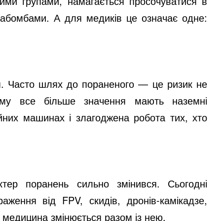
ними групами, намагається просочуватися в
віабомбами. А для медиків це означає одне:
я. Часто шлях до пораненого — це ризик не
му все більше значення мають наземні
йних машинах і злагоджена робота тих, хто
ктер поранень сильно змінився. Сьогодні
аження від FPV, скидів, дронів-камікадзе,
і медицина змінюється разом із нею.