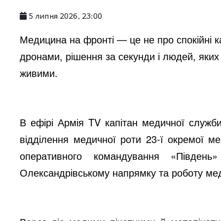
5 липня 2026, 23:00
i
Медицина на фронті — це не про спокійні ка
d
дронами, рішення за секунди і людей, яких 
живими.
e
o
В ефірі Армія TV капітан медичної служб
відділення медичної роти 23-ї окремої ме
оперативного командування «Півден
Олександрівському напрямку та роботу меди