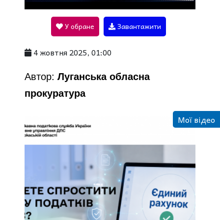
l
У обране
Завантажити
a
4 жовтня 2025, 01:00
y
Автор:
Луганська обласна
прокуратура
V
Мої відео
i
d
e