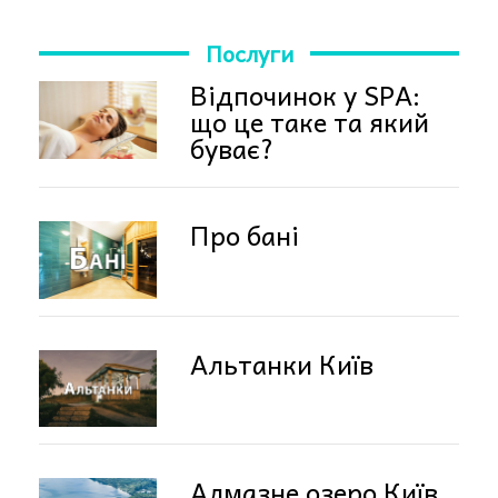
Послуги
Відпочинок у SPA:
що це таке та який
буває?
Про бані
Альтанки Київ
Алмазне озеро Київ