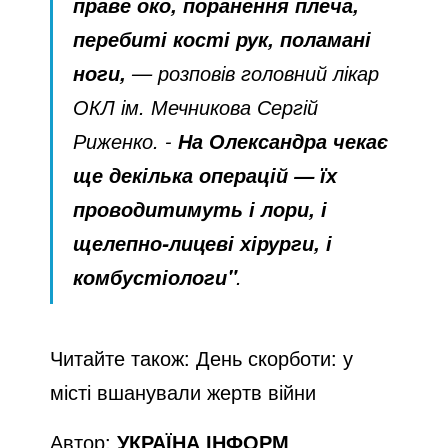
праве око, поранення плеча,
перебиті кості рук, поламані
— розповів головний лікар
ноги,
ОКЛ ім. Мечникова Сергій
Риженко. -
На Олександра чекає
ще декілька операцій — їх
проводитимуть і лори, і
щелепно-лицеві хірурги, і
.
комбустіологи"
Читайте також:
День скорботи: у
місті вшанували жертв війни
Автор:
УКРАЇНА ІНФОРМ