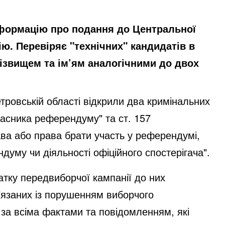
нформацію про подання до Центральної
ію. Перевіряє "технічних" кандидатів в
різвищем та ім’ям аналогічними до двох
тровській області відкрили два кримінальних
часника референдуму" та ст. 157
ва або права брати участь у референдумі,
ендуму чи діяльності офіційного спостерігача".
чатку передвиборчої кампанії до них
’язаних із порушенням виборчого
 за всіма фактами та повідомленням, які