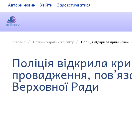
Автори новин
Увійти
Зареєструватися
Головна
Новини України та світу
Поліція відкрила кримінальні
Поліція відкрила кри
провадження, пов’яз
Верховної Ради