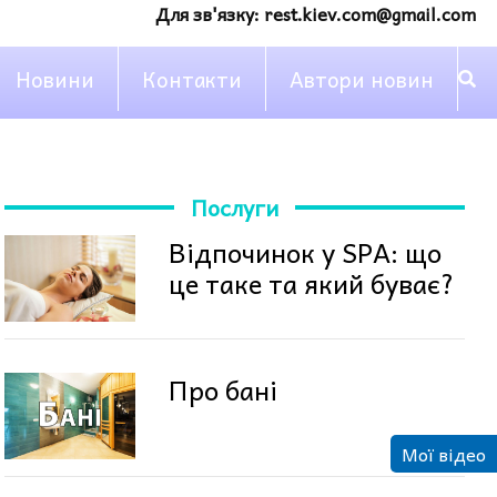
Для зв'язку:
rest.kiev.com@gmail.com
Новини
Контакти
Автори новин
Послуги
Відпочинок у SPA: що
це таке та який буває?
Про бані
Мої відео