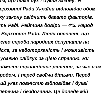
м, що таке дух і буква закону. Я
ерховної Ради України відповідає обом
ху закону свідчить багато факторів.
ть Раді. Рейтинг довіри — 4%. Народ
 Верховної Ради. Люди впевнені, що
осто спроба народних депутатів на
рісла, за недоторканість і можливість
 уважно слідкує за цією справою. Ви
риймете справедливе рішення, за яке нам
ародом, і перед своїми дітьми. Перед
ий указ повністю відповідає і букві
еречна і бездоганна. Це доведе мій