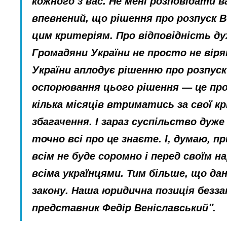
кожного з вас.
Не мені розповідати ва
впевнений, що рішення про розпуск В
цим критеріям. Про відповідність ду
Громадяни України не просто не віря
України аплодує рішенню про розпуск
оспорювання цього рішення — це пр
кілька місяців втриматись за свої к
збагачення.
І зараз суспільство дуже
точно всі про це знаєте. І, думаю, п
всім не буде соромно і перед своїм н
всіма українцями. Тим більше, що дан
закону. Наша юридична позиція беззап
представник Федір Веніславський".