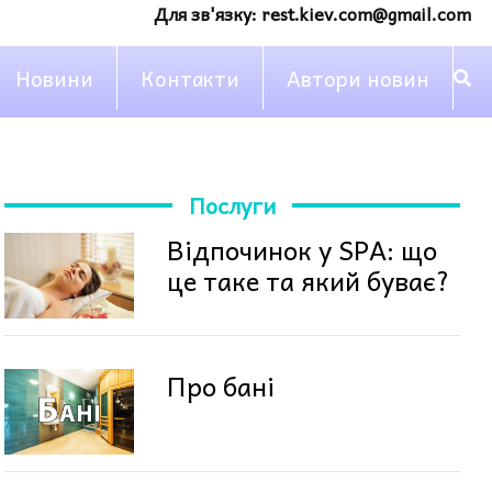
Для зв'язку:
rest.kiev.com@gmail.com
Новини
Контакти
Автори новин
Послуги
Відпочинок у SPA: що
це таке та який буває?
Про бані