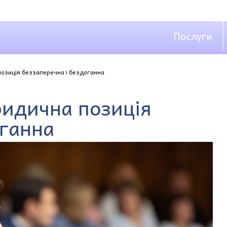
Послуги
озиція беззаперечна і бездоганна
идична позиція
оганна