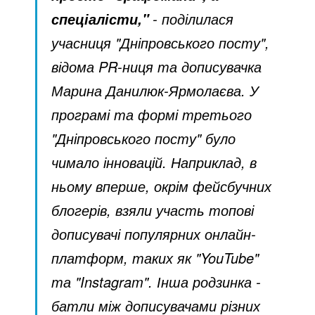
- поділилася
спеціалісти,"
учасниця "Дніпровського посту",
відома PR-ниця та дописувачка
Марина Данилюк-Ярмолаєва. У
програмі та формі третього
"Дніпровського посту" було
чимало інновацій. Наприклад, в
ньому вперше, окрім фейсбучних
блогерів, взяли участь топові
дописувачі популярних онлайн-
платформ, таких як "YouTube"
та "Instagram". Інша родзинка -
батли між дописувачами різних