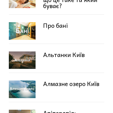
буває?
Про бані
Альтанки Київ
Алмазне озеро Київ
Апітерапія: