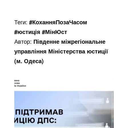
Теги:
#КоханняПозаЧасом
#юстиція #МінЮст
Автор:
Південне міжрегіональне
управління Міністерства юстиції
(м. Одеса)