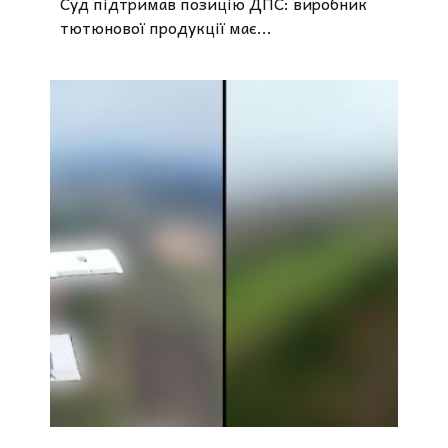
Суд підтримав позицію ДПС: виробник
тютюнової продукції має...