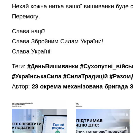
Нехай кожна нитка вашої вишиванки буде с
Перемогу.
Слава нації!
Слава Збройним Силам України!
Слава Україні!
Теги:
#ДеньВишиванки #Сухопутні_війс
#УкраїнськаСила #СилаТрадицій #Разо
Автор:
23 окрема механізована бригада 