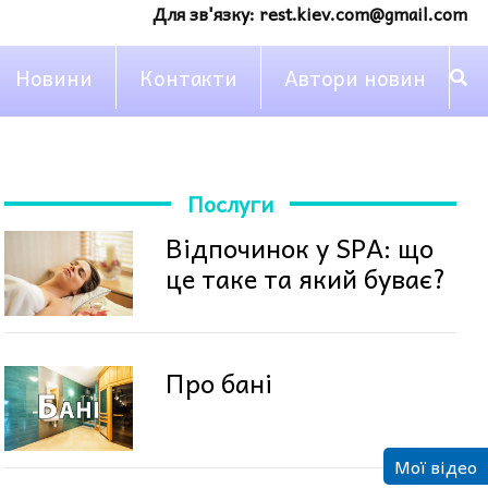
Для зв'язку:
rest.kiev.com@gmail.com
Новини
Контакти
Автори новин
Послуги
Відпочинок у SPA: що
це таке та який буває?
Про бані
Мої відео