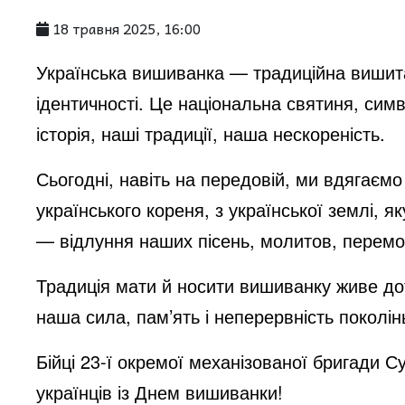
18 травня 2025, 16:00
i
Українська вишиванка — традиційна вишита 
d
ідентичності.
Це національна святиня, симв
історія, наші традиції, наша нескореність.
e
Сьогодні, навіть на передовій, ми вдягаєм
українського кореня, з української землі,
o
— відлуння наших пісень, молитов, перемог
Традиція мати й носити вишиванку живе дот
наша сила, пам’ять і неперервність поколін
Бійці 23-ї окремої механізованої бригади С
українців із Днем вишиванки!