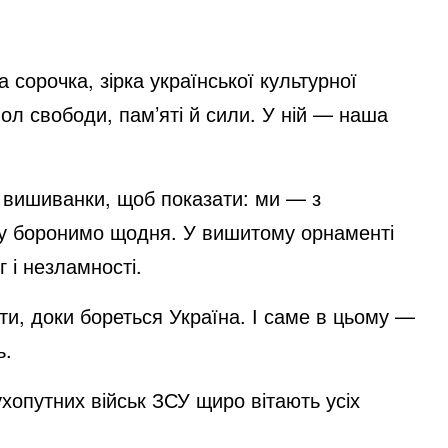
сорочка, зірка української культурної
ол свободи, пам’яті й сили. У ній — наша
о вишиванки, щоб показати: ми — з
 яку боронимо щодня. У вишитому орнаменті
 і незламності.
и, доки бореться Україна.
І саме в цьому —
ь.
ухопутних військ ЗСУ щиро вітають усіх