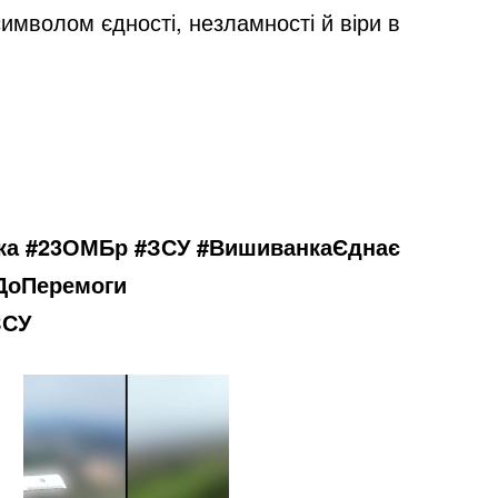
имволом єдності, незламності й віри в
ька #23ОМБр #ЗСУ #ВишиванкаЄднає
мДоПеремоги
ЗСУ