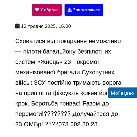
У обране
Завантажити
a
12 травня 2025, 16:00
y
Сховатися від покарання неможливо
— пілоти батальйону безпілотних
V
систем «Жнець» 23-ї окремої
механізованої бригади Сухопутних
i
військ ЗСУ постійно тримають ворога
на прицілі та фіксують кожен його
Мої відео
d
крок. Боротьба триває! Разом до
перемоги!???????? Долучайтеся до
e
23 ОМБр! ????073 002 30 23