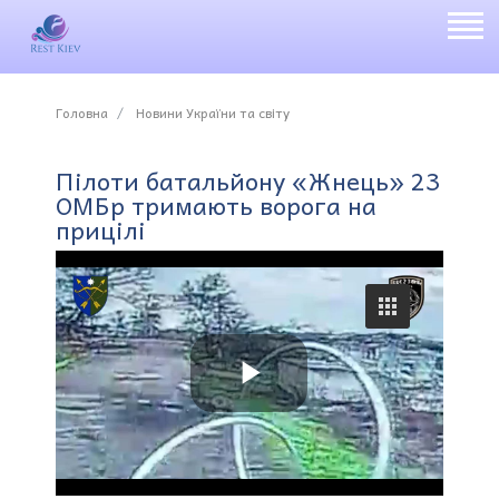
Головна
Новини України та світу
Пілоти батальйону «Жнець» 23
ОМБр тримають ворога на
прицілі
P
l