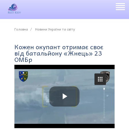
Головна
Новини України та світу
Кожен окупант отримає своє
від батальйону «Жнець» 23
ОМБр
P
l