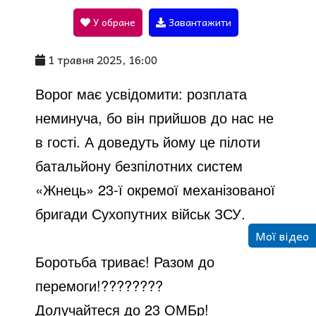
У обране
Завантажити
a
1 травня 2025, 16:00
y
Ворог має усвідомити: розплата
неминуча, бо він прийшов до нас не
V
в гості. А доведуть йому це пілоти
батальйону безпілотних систем
i
«Жнець» 23-ї окремої механізованої
бригади
Сухопутних військ ЗСУ.
d
Мої відео
Боротьба триває! Разом до
e
перемоги!
????????
Долучайтеся до 23 ОМБр!