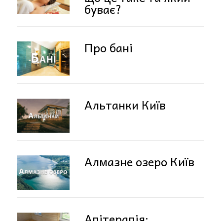
буває?
Про бані
Альтанки Київ
Алмазне озеро Київ
Апітерапія: