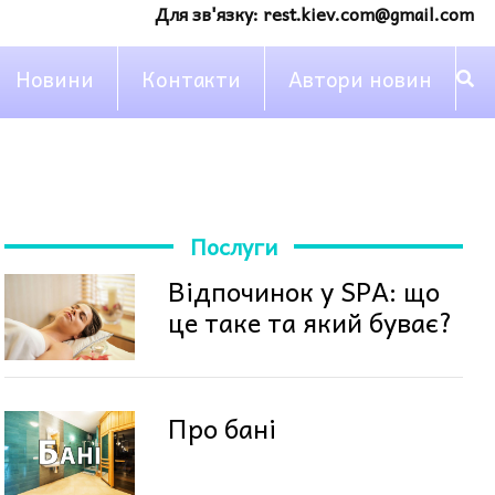
Для зв'язку:
rest.kiev.com@gmail.com
Новини
Контакти
Автори новин
Послуги
Відпочинок у SPA: що
це таке та який буває?
Про бані