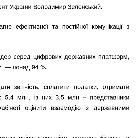
дент України Володимир Зеленський.
не ефективної та постійної комунікації з
лідер серед цифрових державних платформ,
су — понад 94 %.
ати звітність, сплатити податки, отримати
ує 5,4 млн, із них 3,5 млн – представники
кабінеті оцінити взаємодію з державними
мцям оцінити зручність ведення бізнесу, а