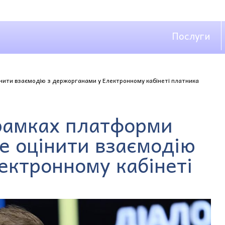
Послуги
нити взаємодію з держорганами у Електронному кабінеті платника
 рамках платформи
е оцінити взаємодію
ектронному кабінеті