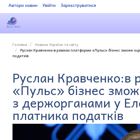
Автори новин
Увійти
Зареєструватися
Головна
Новини України та світу
Руслан Кравченко:в рамках платформи «Пульс» бізнес зможе оці
податків
Руслан Кравченко:в
«Пульс» бізнес змож
з держорганами у Ел
платника податків