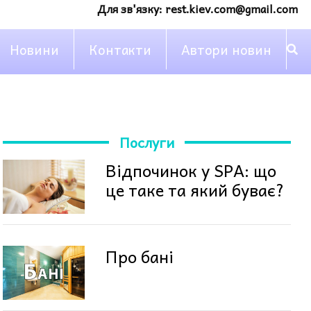
Для зв'язку:
rest.kiev.com@gmail.com
Новини
Контакти
Автори новин
Послуги
Відпочинок у SPA: що
це таке та який буває?
Про бані