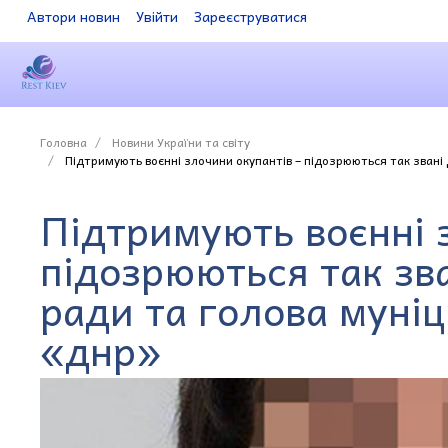
Автори новин
Увійти
Зареєструватися
Головна
Новини України та світу
Підтримують воєнні злочини окупантів – підозрюються так звані
Підтримують воєнні 
підозрюються так зва
ради та голова муні
«днр»