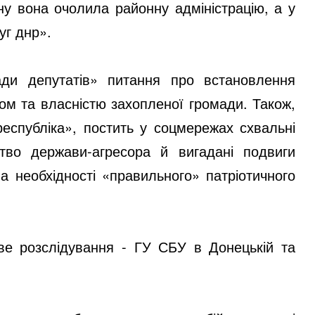
у вона очолила районну адміністрацію, а у
уг днр».
ади депутатів» питання про встановлення
том та власністю захопленої громади. Також,
еспубліка», постить у соцмережах схвальні
цтво держави-агресора й вигадані подвиги
а необхідності «правильного» патріотичного
ве розслідування - ГУ СБУ в Донецькій та