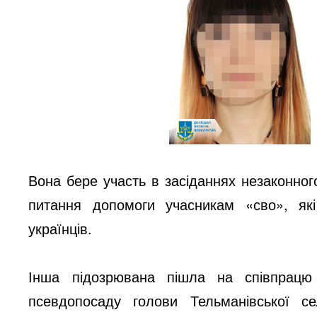
Вона бере участь в засіданнях незаконног
питання допомоги учасникам «сво», як
українців.
Інша підозрювана пішла на співпрац
псевдопосаду голови Тельманівської се