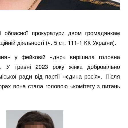
ої обласної прокуратури двом громадянкам
йній діяльності (ч. 5 ст. 111-1 КК України).
ння» у фейковій «днр» вирішила головна
а. У травні 2023 року жінка добровільно
ської ради від партії «єдина росія». Після
рах вона стала головою «комітету з питань