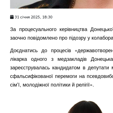
31 січня 2025, 18:30
За процесуального керівництва Донецьк
заочно повідомлено про підозру у колабораці
Доєднатись до процесів «державотворе
лікарка одного з медзакладів Донецьк
зареєструвалась кандидатом в депутати мі
сфальсифікованої перемоги на псевдовибо
сім’ї, молодіжної політики й релігії».