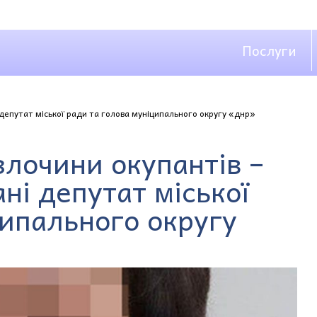
Послуги
 депутат міської ради та голова муніципального округу «днр»
злочини окупантів –
ні депутат міської
ципального округу