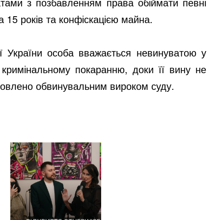
атами з позбавленням права обіймати певні
 15 років та конфіскацією майна.
ції України особа вважається невинуватою у
 кримінальному покаранню, доки її вину не
новлено обвинувальним вироком суду.