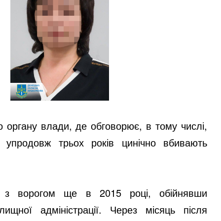
о органу влади, де обговорює, в тому числі,
і упродовж трьох років цинічно вбивають
ю з ворогом ще в 2015 році, обійнявши
лищної адміністрації. Через місяць після