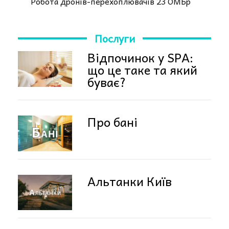
Робота дронів-перехоплювачів 23 ОМБр
Послуги
Відпочинок у SPA:
що це таке та який
буває?
Про бані
Альтанки Київ