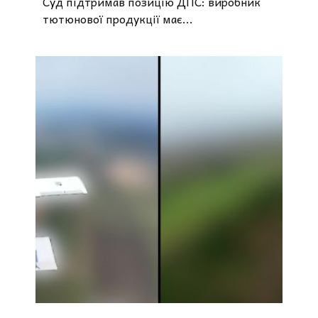
Суд підтримав позицію ДПС: виробник
тютюнової продукції має...