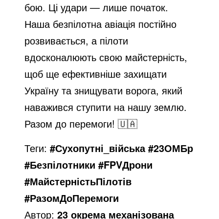
бою. Ці удари — лише початок.
Наша безпілотна авіація постійно
розвивається, а пілоти
вдосконалюють свою майстерність,
щоб ще ефективніше захищати
Україну та знищувати ворога, який
наважився ступити на нашу землю.
Разом до перемоги! 🇺🇦
Теги:
#Сухопутні_війська #23ОМБр
#Безпілотники #FPVДрони
#МайстерністьПілотів
#РазомДоПеремоги
Автор:
23 окрема механізована