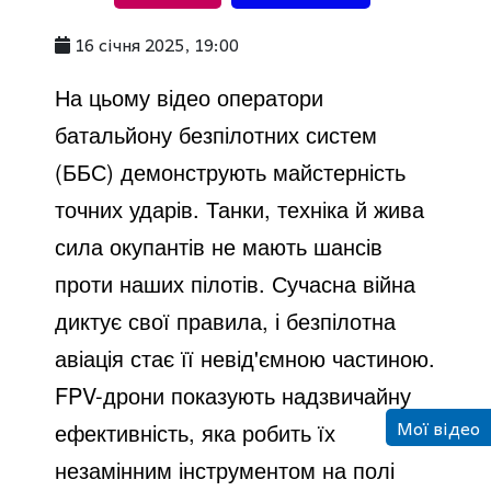
a
16 січня 2025, 19:00
y
На цьому відео оператори
батальйону безпілотних систем
V
(ББС) демонструють майстерність
точних ударів. Танки, техніка й жива
i
сила окупантів не мають шансів
проти наших пілотів. Сучасна війна
d
диктує свої правила, і безпілотна
авіація стає її невід'ємною частиною.
e
FPV-дрони показують надзвичайну
Мої відео
ефективність, яка робить їх
o
незамінним інструментом на полі