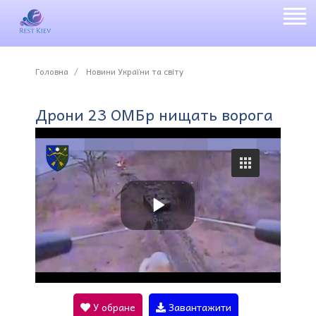
Головна
Новини України та світу
Дрони 23 ОМБр нищать ворога
P
l
У обране
Завантажити