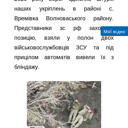
наших укріплень в районі с.
Времівка Волноваського району.
Представники зс рф захопили
Мої відео
позицію, взяли у полон двох
військовослужбовців ЗСУ та під
прицілом автоматів вивели їх з
бліндажу.