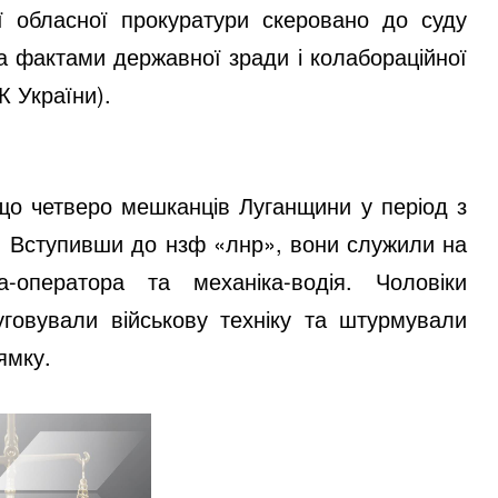
ї обласної прокуратури скеровано до суду
а фактами державної зради і колабораційної
КК України).
що четверо мешканців Луганщини у період з
а. Вступивши до нзф «лнр», вони служили на
ка-оператора та механіка-водія. Чоловіки
говували військову техніку та штурмували
ямку.