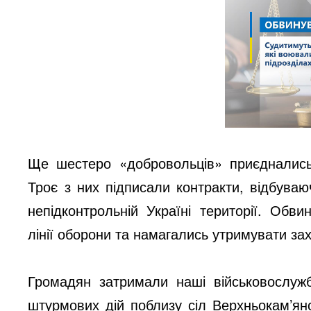
Ще шестеро «добровольців» приєднались 
Троє з них підписали контракти, відбува
непідконтрольній Україні території. Обв
лінії оборони та намагались утримувати зах
Громадян затримали наші військовослужб
штурмових дій поблизу сіл Верхньокам’янс