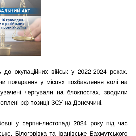
до окупаційних військ у 2022-2024 роках.
ючи покарання у місцях позбавлення волі на
инувачені чергували на блокпостах, зводили
оплені рф позиції ЗСУ на Донеччині.
овці у серпні-листопаді 2024 року під час
ьке, Білогорівка та Іванівське Бахмутського