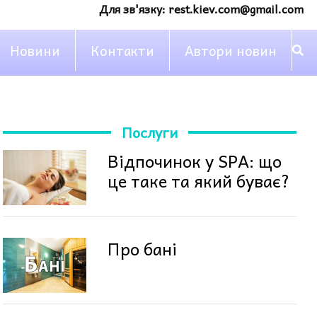
Для зв'язку:
rest.kiev.com@gmail.com
Новини
Контакти
Автори новин
Послуги
Відпочинок у SPA: що
це таке та який буває?
Про бані