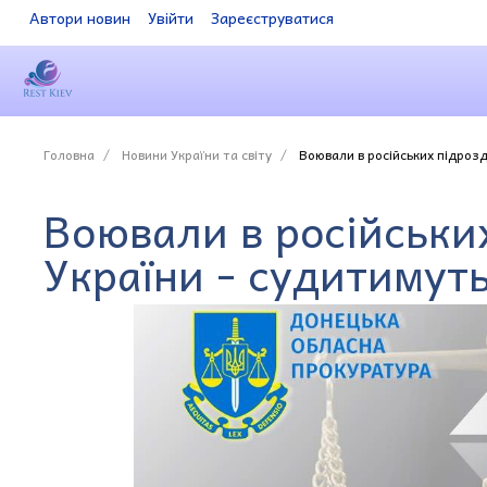
Автори новин
Увійти
Зареєструватися
Головна
Новини України та світу
Воювали в російських підрозд
Воювали в російськи
України - судитимут