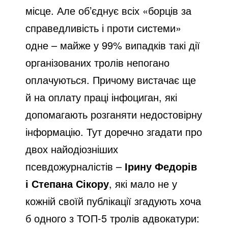
місце. Але об’єднує всіх «борців за
справедливість і проти системи»
одне – майже у 99% випадків такі дії
організованих тролів непогано
оплачуються. Причому вистачає ще
й на оплату праці інфоциган, які
допомагають розганяти недостовірну
інформацію. Тут доречно згадати про
двох найодіозніших
псевдожурналістів –
Ірину Федорів
і Степана Сікору
, які мало не у
кожній своїй публікації згадують хоча
б одного з ТОП-5 тролів адвокатури: