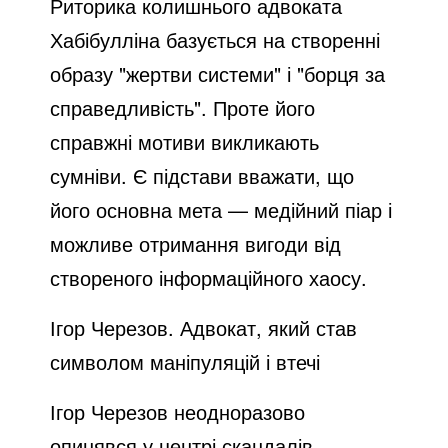
Риторика колишнього адвоката
Хабібулліна базується на створенні
образу "жертви системи" і "борця за
справедливість". Проте його
справжні мотиви викликають
сумніви. Є підстави вважати, що
його основна мета — медійний піар і
можливе отримання вигоди від
створеного інформаційного хаосу.
Ігор Черезов. Адвокат, який став
символом маніпуляцій і втечі
Ігор Черезов неодноразово
опинявся у центрі скандалів,