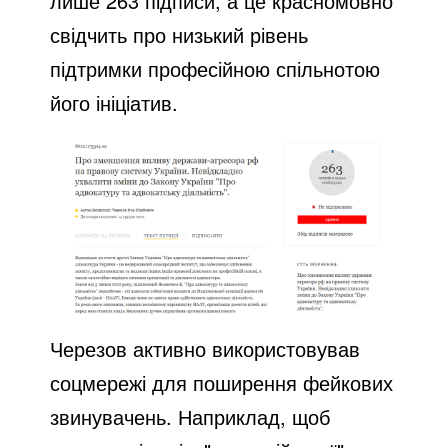
лише 263 підписи, а це красномовно
свідчить про низький рівень
підтримки професійною спільнотою
його ініціатив.
Черезов активно використовував
соцмережі для поширення фейкових
звинувачень. Наприклад, щоб