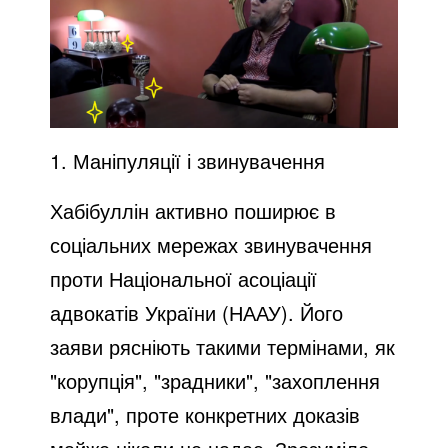
1. Маніпуляції і звинувачення
Хабібуллін активно поширює в
соціальних мережах звинувачення
проти Національної асоціації
адвокатів України (НААУ). Його
заяви рясніють такими термінами, як
"корупція", "зрадники", "захоплення
влади", проте конкретних доказів