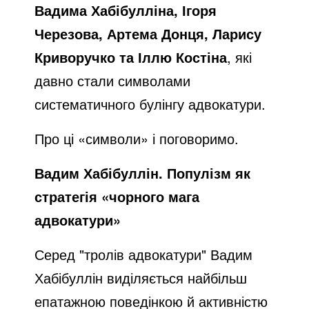
Вадима Хабібулліна, Ігоря
Черезова, Артема Донця, Ларису
Криворучко та Іллю Костіна
, які
давно стали символами
систематичного булінгу адвокатури.
Про ці «символи» і поговоримо.
Вадим Хабібуллін. Популізм як
стратегія «чорного мага
адвокатури»
Серед "тролів адвокатури" Вадим
Хабібуллін виділяється найбільш
епатажною поведінкою й активністю