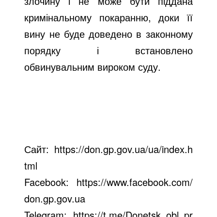
злочину і не може бути піддана
кримінальному покаранню, доки її
вину не буде доведено в законному
порядку і встановлено
обвинувальним вироком суду.
Сайт:
https://don.gp.gov.ua/ua/index.h
tml
Facebook:
https://www.facebook.com/
don.gp.gov.ua
Telegram:
https://t.me/Donetsk_obl_pr