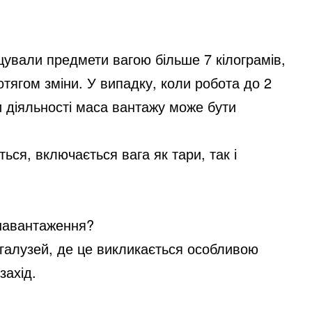
щували предмети вагою більше 7 кілограмів,
отягом зміни. У випадку, коли робота до 2
и діяльності маса вантажу може бути
ься, включається вага як тари, так і
 навантаження?
х галузей, де це викликається особливою
захід.