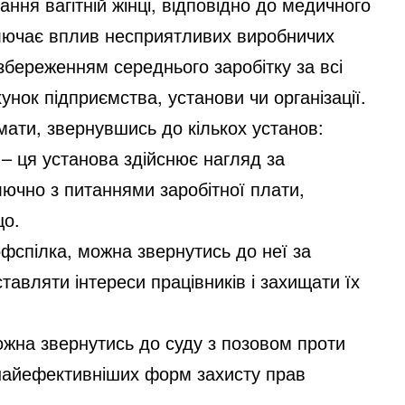
ння вагітній жінці, відповідно до медичного
иключає вплив несприятливих виробничих
з збереженням середнього заробітку за всі
унок підприємства, установи чи організації.
мати, звернувшись до кількох установ:
 – ця установа здійснює нагляд за
ючно з питаннями заробітної плати,
що.
офспілка, можна звернутись до неї за
авляти інтереси працівників і захищати їх
ожна звернутись до суду з позовом проти
 найефективніших форм захисту прав