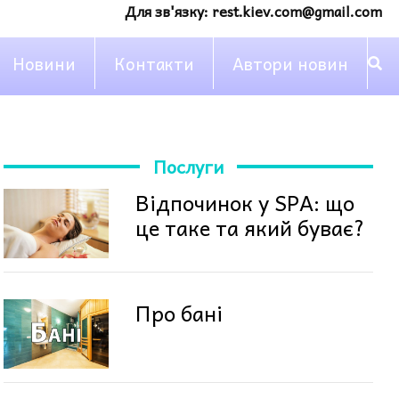
Для зв'язку:
rest.kiev.com@gmail.com
Новини
Контакти
Автори новин
Послуги
Відпочинок у SPA: що
це таке та який буває?
Про бані