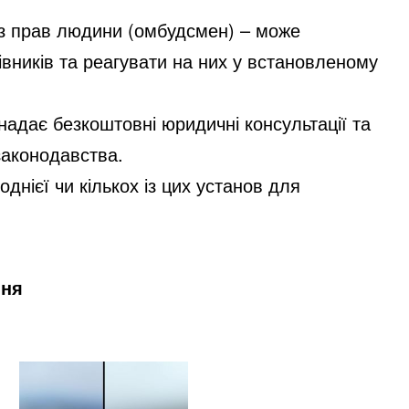
 з прав людини (омбудсмен) – може
вників та реагувати на них у встановленому
надає безкоштовні юридичні консультації та
законодавства.
днієї чи кількох із цих установ для
ння