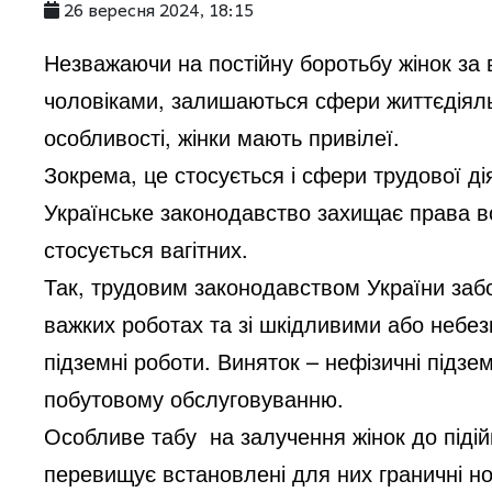
26 вересня 2024, 18:15
Незважаючи на постійну боротьбу жінок за в
чоловіками, залишаються сфери життєдіяльно
особливості, жінки мають привілеї.
Зокрема, це стосується і сфери трудової ді
Українське законодавство захищає права вс
стосується вагітних.
Так, трудовим законодавством України заб
важких роботах та зі шкідливими або небез
підземні роботи. Виняток – нефізичні підзе
побутовому обслуговуванню.
Особливе табу на залучення жінок до піді
перевищує встановлені для них граничні н