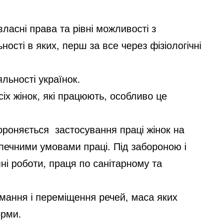
ласні права та рівні можливості з
сті в яких, перш за все через фізіологічні
яльності українок.
іх жінок, які працюють, особливо це
ороняється застосування праці жінок на
печними умовами праці. Під забороною і
мні роботи, праця по санітарному та
ймання і переміщення речей, маса яких
орми.