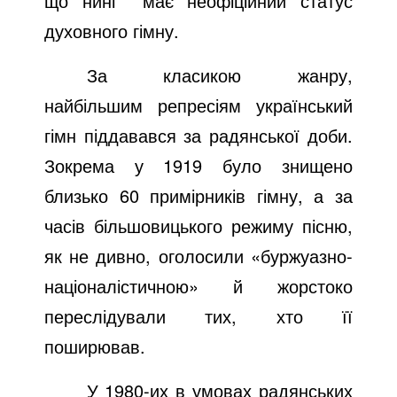
що нині
має неофіційний статус
духовного гімну.
За класикою жанру,
найбільшим репресіям український
гімн піддавався за радянської доби.
Зокрема у 1919 було знищено
близько 60 примірників гімну, а за
часів більшовицького режиму пісню,
як не дивно, оголосили «буржуазно-
націоналістичною» й жорстоко
переслідували тих, хто її
поширював.
У 1980-их в умовах радянських