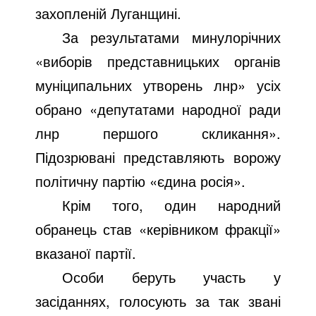
захопленій Луганщині.
За результатами минулорічних
«виборів представницьких органів
муніципальних утворень лнр» усіх
обрано «депутатами народної ради
лнр першого скликання».
Підозрювані представляють ворожу
політичну партію «єдина росія».
Крім того, один народний
обранець став «керівником фракції»
вказаної партії.
Особи беруть участь у
засіданнях, голосують за так звані