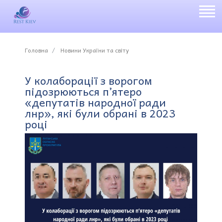
Головна
Новини України та світу
У колаборації з ворогом
підозрюються п’ятеро
«депутатів народної ради
лнр», які були обрані в 2023
році