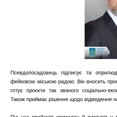
Псевдопосадовець підписує та оприлюд
фейковою міською радою. Він вносить проп
готує проєкти так званого соціально-ек
Також приймає рішення щодо відведення на
Під час прийомів громадян й виступів у