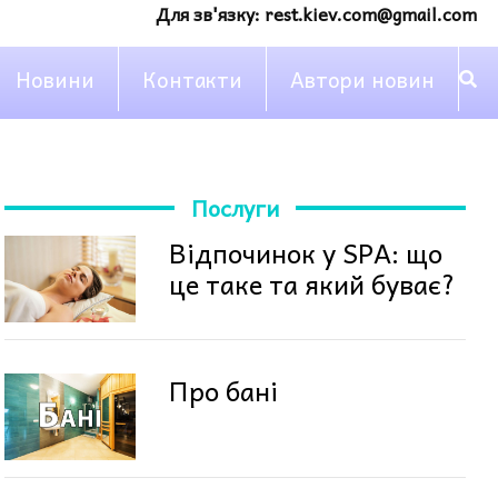
Для зв'язку:
rest.kiev.com@gmail.com
Новини
Контакти
Автори новин
Послуги
Відпочинок у SPA: що
це таке та який буває?
Про бані