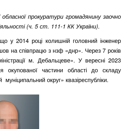
ї обласної прокуратури громадянину заочно
яльності (ч. 5 ст. 111-1 КК України).
що у 2014 році колишній головний інженер
ов на співпрацю з нзф «днр». Через 7 років
іністрації м. Дебальцеве». У вересні 2023
ня окупованої частини області до складу
 муніципальний округ» квазіреспубліки.