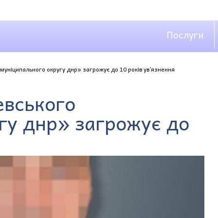
Послуги
муніципального округу днр» загрожує до 10 років ув’язнення
евського
гу днр» загрожує до