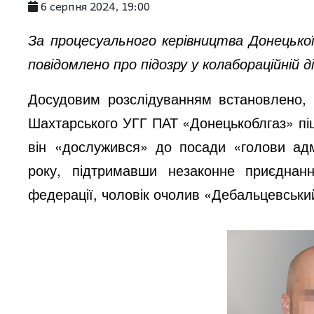
6 серпня 2024, 19:00
За процесуального керівництва Донецько
повідомлено про підозру у колабораційній ді
Досудовим розслідуванням встановлено, 
Шахтарського УГГ ПАТ «Донецькоблгаз» піш
він «дослужився» до посади «голови адм
року, підтримавши незаконне приєднан
федерації, чоловік очолив «Дебальцевський