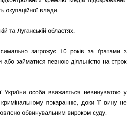
ть окупаційної влади.
ій та Луганській областях.
симально загрожує 10 років за ґратами з
и або займатися певною діяльністю на строк
ції України особа вважається невинуватою у
 кримінальному покаранню, доки її вину не
новлено обвинувальним вироком суду.