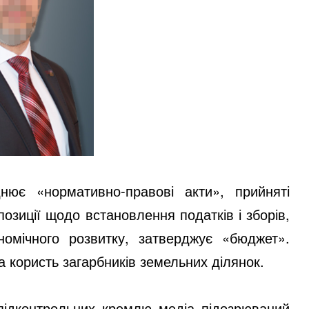
нює «нормативно-правові акти», прийняті
озиції щодо встановлення податків і зборів,
ономічного розвитку, затверджує «бюджет».
 користь загарбників земельних ділянок.
 підконтрольних кремлю медіа підозрюваний