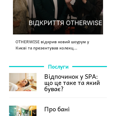
OTHERWISE відкрив новий шоурум у
Києві та презентував колекц...
Послуги
Відпочинок у SPA:
що це таке та який
буває?
Про бані