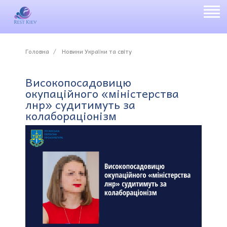
Головна
Новини України та світу
Високопосадовицю
окупаційного «міністерства
лнр» судитимуть за
колабораціонізм