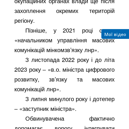
окупаційних органах влади ще після
захоплення окремих територій
регіону.
Пізніше, у 2021 році стала
Мої відео
«начальником управління масових
комунікацій мінкомзв’язку лнр».
З листопада 2022 року і до літа
2023 року ‒ «в.о. міністра цифрового
розвитку, зв’язку та масових
комунікацій лнр».
З липня минулого року і дотепер
‒ «заступник міністра».
Обвинувачена фактично
допомагає ворогу інтегрувати