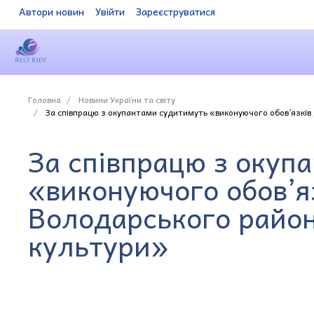
Автори новин
Увійти
Зареєструватися
Головна
Новини України та світу
За співпрацю з окупантами судитимуть «виконуючого обов’язків
За співпрацю з окуп
«виконуючого обов’я
Володарського райо
культури»