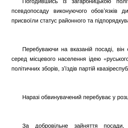
Погодившись із загарбницькою полі
псевдопосаду виконуючого обов’язків д
присвоїли статус районного та підпорядкув
Перебуваючи на вказаній посад
і, він
серед місцевого населення ідею «руського
політичних зборів, з’їздів партій квазіреспуб
Наразі обвинувачений перебуває у роз
За добровільне зайняття посади, 