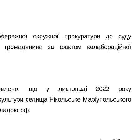
обережної окружної прокуратури до суду
о громадянина за фактом колабораційної
тановлено, що у
листопад
і 202
2
року
 культури селища Нікольське Маріупольського
владою рф.