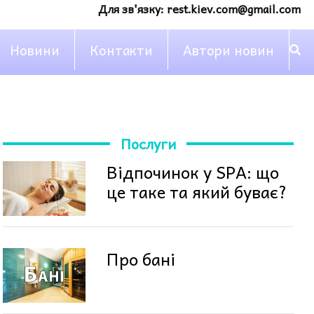
Для зв'язку:
rest.kiev.com@gmail.com
Новини
Контакти
Автори новин
Послуги
Відпочинок у SPA: що
це таке та який буває?
Про бані