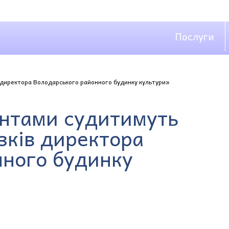
Послуги
 директора Володарського районного будинку культури»
антами судитимуть
зків директора
нного будинку