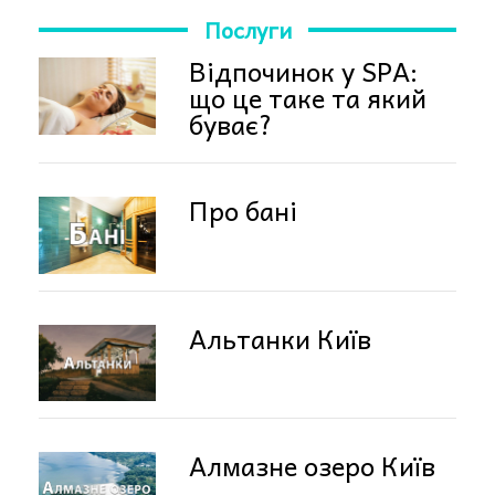
Послуги
Відпочинок у SPA:
що це таке та який
буває?
Про бані
Альтанки Київ
Алмазне озеро Київ