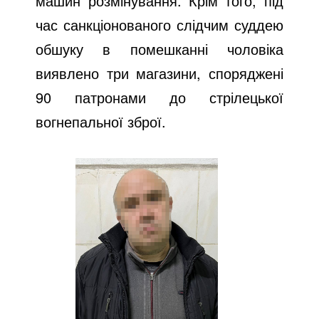
машин розмінування. Крім того, під
час санкціонованого слідчим суддею
обшуку в помешканні чоловіка
виявлено три магазини, споряджені
90 патронами до стрілецької
вогнепальної зброї.