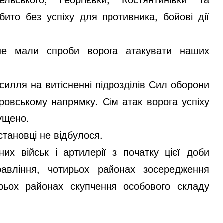
бито без успіху для противника, бойові дії
 не мали спроби ворога атакувати наших
усилля на витісненні підрозділів Сил оборони
ровському напрямку. Сім атак ворога успіху
пущено.
становці не відбулося.
них військ і артилерії з початку цієї доби
авління, чотирьох районах зосередження
ирьох районах скупчення особового складу