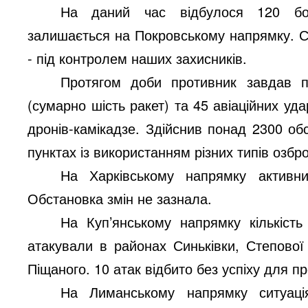
На даний час відбулося 120 бой
залишається на Покровському напрямку. Си
- під контролем наших захисників.
Протягом доби противник завдав по
(сумарно шість ракет) та 45 авіаційних уд
дронів-камікадзе. Здійснив понад 2300 обс
пунктах із використанням різних типів озбр
На Харківському напрямку активн
Обстановка змін не зазнала.
На Куп’янському напрямку кількість
атакували в районах Синьківки, Степової
Піщаного. 10 атак відбито без успіху для п
На Лиманському напрямку ситуація