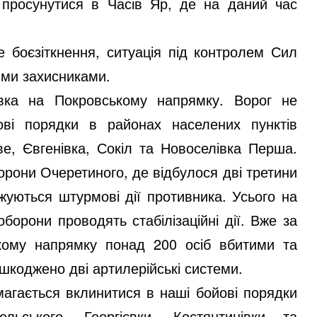
 просунутися в Часів Яр, де на даний час
 боєзіткнення, ситуація під контролем Сил
ими захисниками.
вка на Покровському напрямку. Ворог не
ві порядки в районах населених пунктів
е, Євгенівка, Сокіл та Новоселівка Перша.
торони Очеретиного, де відбулося дві третини
жуються штурмові дії противника. Усього на
борони проводять стабілізаційні дії. Вже за
ькому напрямку понад 200 осіб вбитими та
шкоджено дві артилерійські системи.
агається вклинитися в наші бойові порядки
ельського, Георгієвки, Костянтинівки та