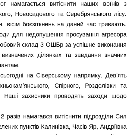
ог намагається витіснити наших воїнів з
кого, Новосадового та Серебрянського лісу.
, вісім боєзіткнень на даний час тривають.
ходи для недопущення просування агресора
 особовий склад 3 ОШБр за успішне виконання
 визначених ділянках та завдання значних
упантам.
сьогодні на Сіверському напрямку. Дев’ять
ньокам’янського, Спірного, Роздолівки та
є. Наші захисники проводять заходи щодо
 разів намагався витіснити підрозділи Сил
лених пунктів Калинівка, Часів Яр, Андріївка