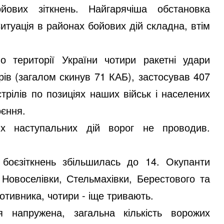
ових зіткнень. Найгарячіша обстановка
туація в районах бойових дій складна, втім
 території України чотири ракетні удари
арів (загалом скинув 71 КАБ), застосував 407
трілів по позиціях наших військ і населених
оєння.
их наступальних дій ворог не проводив.
 боєзіткнень збільшилась до 14. Окупанти
 Новоселівки, Стельмахівки, Берестового та
ротивника, чотири - іще тривають.
 напружена, загальна кількість ворожих