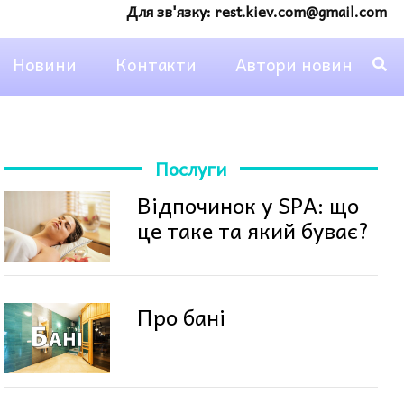
Для зв'язку:
rest.kiev.com@gmail.com
Новини
Контакти
Автори новин
Послуги
Відпочинок у SPA: що
це таке та який буває?
Про бані