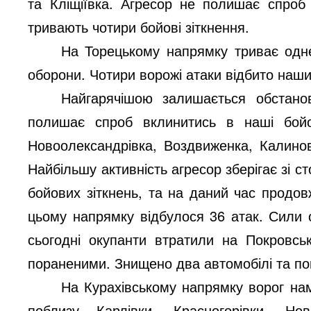
та Кліщіївка. Агресор не полишає спроб
тривають чотири бойові зіткнення.
На Торецькому напрямку триває одне
оборони. Чотири ворожі атаки відбито наш
Найгарячішою залишається обстано
полишає спроб вклинитись в наші бойо
Новоолександрівка, Воздвиженка, Калинов
Найбільшу активність агресор зберігає зі с
бойових зіткнень, та на даний час продов
цьому напрямку відбулося 36 атак. Сили о
сьогодні окупанти втратили на Покровс
пораненими. Знищено два автомобілі та по
На Курахівському напрямку ворог нам
поблизу Карлівки, Красногорівки, Нев