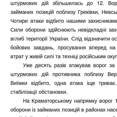
штурмових дій збільшилась до 12. Вор
займаних позицій поблизу Греківки, Невсь
Чотири атаки відбито нашими захисниками
Сили оборони здійснюють невідкладні за
вглиб території України. Слід відзначити
бойових завдань, просування вперед на
втрат у живій силі та техніці російським ок
Уже десять разів атакував ворог за 
штурмових дій противника поблизу Верх
Виїмки відбито, одна атака іще трива
стабілізації обстановки.
На Краматорському напрямку ворог 12
оборони із займаних позицій в районах насе