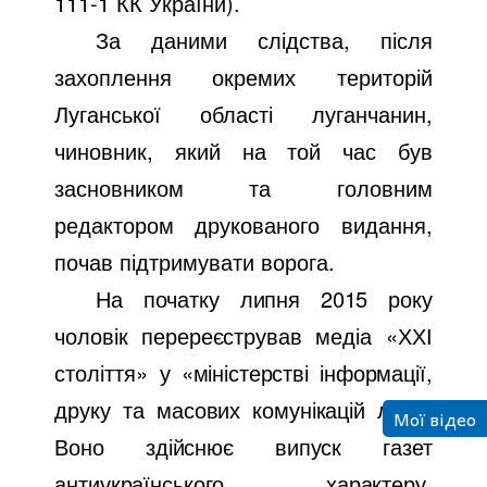
111-1 КК України).
За даними слідства, після
захоплення окремих територій
Луганської області луганчанин,
чиновник, який на той час був
засновником та головним
редактором друкованого видання,
почав підтримувати ворога.
На початку липня 2015 року
чоловік перереєстрував медіа «
ХХІ
століття»
у «міністерстві інформації,
друку та масових комунікацій лнр».
Мої відео
Воно здійснює випуск газет
антиукраїнського характеру,