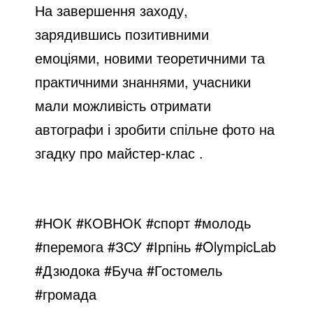
На завершення заходу,
зарядившись позитивними
емоціями, новими теоретичними та
практичними знаннями, учасники
мали можливість отримати
автографи і зробити спільне фото на
згадку про майстер-клас .
#НОК #КОВНОК #спорт #молодь
#перемога #ЗСУ #Ірпінь #OlympicLab
#Дзюдока #Буча #Гостомель
#громада