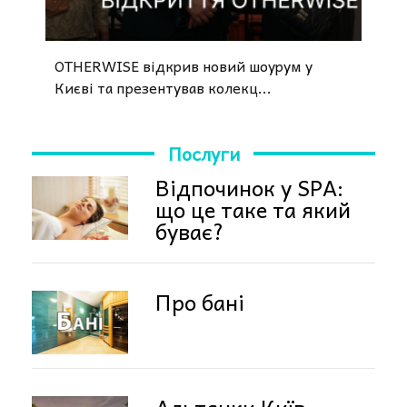
OTHERWISE відкрив новий шоурум у
Києві та презентував колекц...
Послуги
Відпочинок у SPA:
що це таке та який
буває?
Про бані
Альтанки Київ