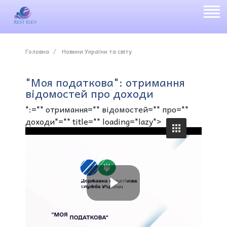
Головна
Новини України та світу
"Моя податкова": отримання
відомостей про доходи
":="" отримання="" відомостей="" про=""
доходи"="" title="" loading="lazy">
P