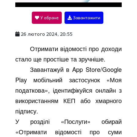
l
У обране
Завантажити
a
26 лютого 2024, 20:55
y
Отримати відомості про доходи
стало ще простіше та зручніше.
V
Завантажуй в
App Store
/
Google
Play
мобільний застосунок «Моя
i
податкова», ідентифікуйся онлайн з
використанням КЕП або хмарного
d
підпису.
У розділі «Послуги» обирай
e
«Отримати відомості про суми