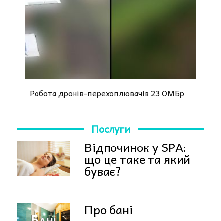
Робота дронів-перехоплювачів 23 ОМБр
Послуги
Відпочинок у SPA:
що це таке та який
буває?
Про бані