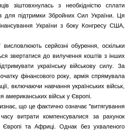
ців зіштовхнулась з необхідністю сплати
ів для підтримки Збройних Сил України. Ця
фінансування України з боку Конгресу США,
ї висловлюють серйозні обурення, оскільки
ься звертатися до вилучення коштів з інших
ідтримувати українську військову силу. За
початку фінансового року, армія спрямувала
ації, включаючи навчання українських військ,
я американських військ у Європі.
изнає, що це фактично означає "витягування
 часу витрати компенсувалися за рахунок
 Європі та Африці. Однак без ухваленого