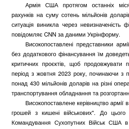
Армія США протягом останніх міся
рахунків на суму сотень мільйонів долар
ситуація виникла через невизначеність 
повідомляє CNN за даними Укрінформу.
Високопоставлені представники армі
без додаткового фінансування їм доведет
критичних проєктів, щоб продовжувати п
період з жовтня 2023 року, починаючи з 
понад 430 мільйонів доларів на різні опер
транспортування обладнання та розгортанн
Високопоставлене керівництво армії в
грошей з кишені військових". До цього
Командування Сухопутних Військ США в