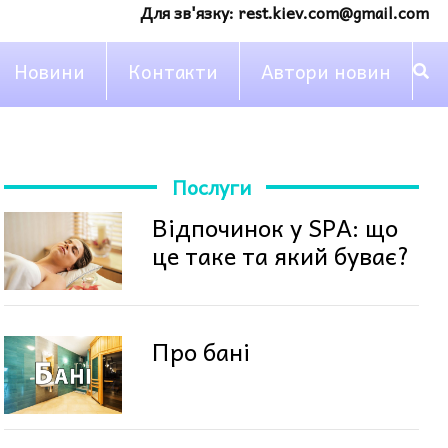
Для зв'язку:
rest.kiev.com@gmail.com
Новини
Контакти
Автори новин
Послуги
Відпочинок у SPA: що
це таке та який буває?
Про бані