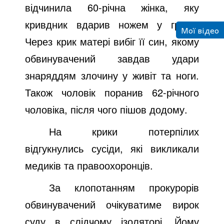
відчинила 60-річна жінка, яку
кривдник вдарив ножем у груди.
Мої відео
Через крик матері вибіг її син, якому
обвинувачений завдав удари
знаряддям злочину у живіт та ноги.
Також чоловік поранив 62-річного
чоловіка, після чого пішов додому.
На крики потерпілих
відгукнулись сусіди, які викликали
медиків та правоохоронців.
За клопотанням прокурорів
обвинувачений очікуватиме вирок
суду в слідчому ізоляторі. Йому