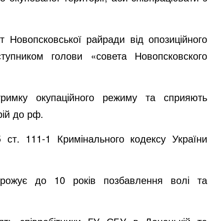
 Новопсковської райради від опозиційного
ступник
ом
голови
«совета Новопсковского
римку окупаційного режиму та сприяють
рій до рф.
 ст. 111-1 Кримінального кодексу України
грожує до 10 років позбавлення волі та