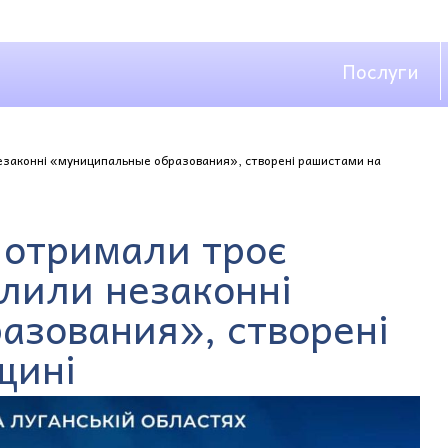
Послуги
незаконні «муниципальные образования», створені рашистами на
 отримали троє
олили незаконні
азования», створені
щині