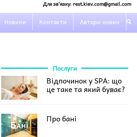
Для зв'язку:
rest.kiev.com@gmail.com
Новини
Контакти
Автори новин
Послуги
Відпочинок у SPA: що
це таке та який буває?
Про бані