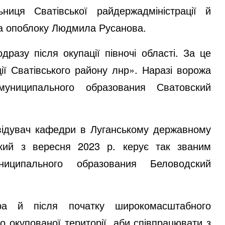
ниця Сватівської райдержадміністрації й
в та опоблоку Людмила Русанова.
разу після окупації півночі області. За це
ції Сватівського району лнр». Наразі ворожа
муниципального образования Сватовский
відувач кафедри в Луганському державному
який з вересня 2023 р. керує так званим
ниципального образования Беловодский
ора й після початку широкомасштабного
о окупованої території, аби співпрацювати з