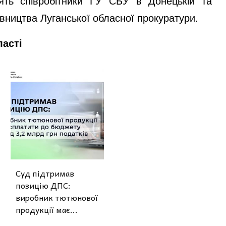
дять співробітники ГУ СБУ в Донецькій та
івництва Луганської обласної прокуратури.
ласті
Суд підтримав
позицію ДПС:
виробник тютюнової
продукції має...