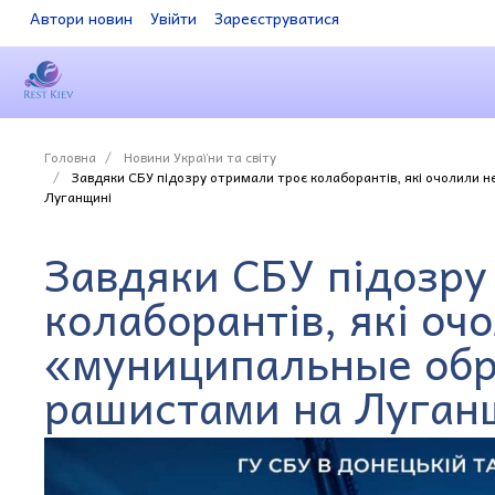
Автори новин
Увійти
Зареєструватися
Головна
Новини України та світу
Завдяки СБУ підозру отримали троє колаборантів, які очолили 
Луганщині
Завдяки СБУ підозру
колаборантів, які оч
«муниципальные обр
рашистами на Луган