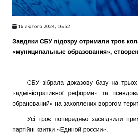
16 лютого 2024, 16:52
Завдяки СБУ підозру отримали троє кола
«муниципальные образования», створен
СБУ зібрала доказову базу на трьох 
«адміністративної реформи» та псевдов
обранований» на захоплених ворогом тери
Усі троє попередньо засвідчили при
партійні квитки «Единой россии».