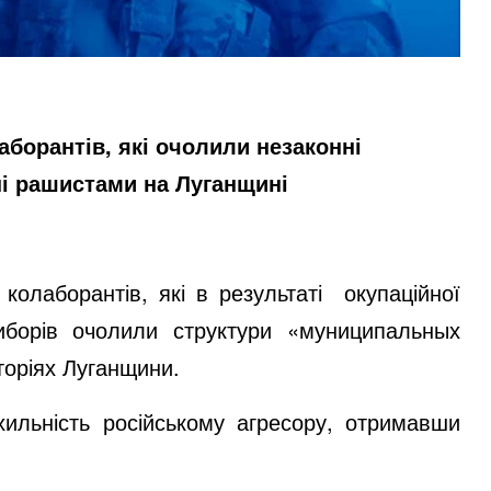
борантів, які очолили незаконні
і рашистами на Луганщині
колаборантів, які в результаті
окупаційної
иборів очолили структури «мун
и
ципальных
торіях Луганщини.
хильність російському агресору, отримавши