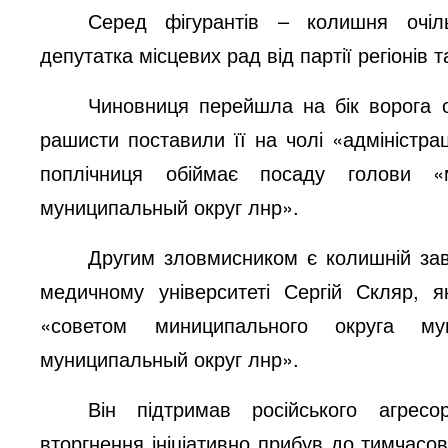
Серед фігурантів – колишня очіль
депутатка місцевих рад від партії регіоні
Чиновниця перейшла на бік ворога од
рашисти поставили її на чолі «адміністра
поплічниця обіймає посаду голови «
муниципальный округ лнр».
Другим зловмисником є колишній за
медичному університеті Сергій Скляр, 
«советом миниципального округа му
муниципаль
ный округ лнр».
Він підтримав російського агрес
вторгнення ініціативно прибув до тимчасов