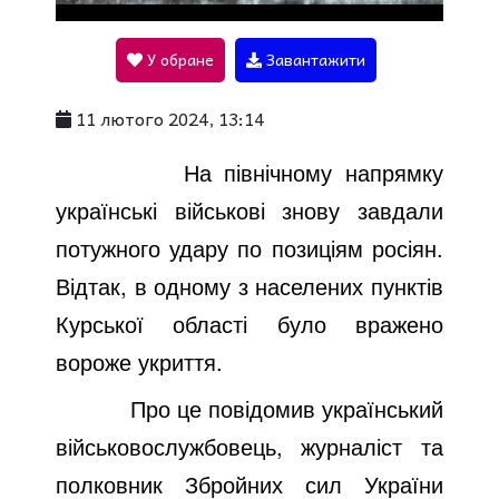
l
У обране
Завантажити
a
11 лютого 2024, 13:14
y
На північному напрямку
українські військові знову завдали
V
потужного удару по позиціям росіян.
Відтак, в одному з населених пунктів
i
Курської області було вражено
вороже укриття.
d
Про це
повідомив
український
військовослужбовець, журналіст та
e
полковник Збройних сил України