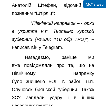
Мої відео
Анатолій Штефан, відомий під
o
позивним “Штірліц”:
“
Північний напрямок –
- орки
в укритті н.п. Тьоткіно курской
губернии (РУБАК 110 обр ТРО)
“,
–
написав він у
Telegram
.
Нагадаємо, раніше ми
вже
повідомляли
про те, що на
Північному напрямку
було
знищено
ВОП в районі н.п.
Случовск брянской губернии. Також
ЗСУ завдали удару і в інших
населених пунктах.