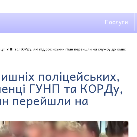
Послуги
і ГУНП та КОРДу, які під російський гімн перейшли на службу до «мвс
ишніх поліцейських,
енці ГУНП та КОРДу,
імн перейшли на
»