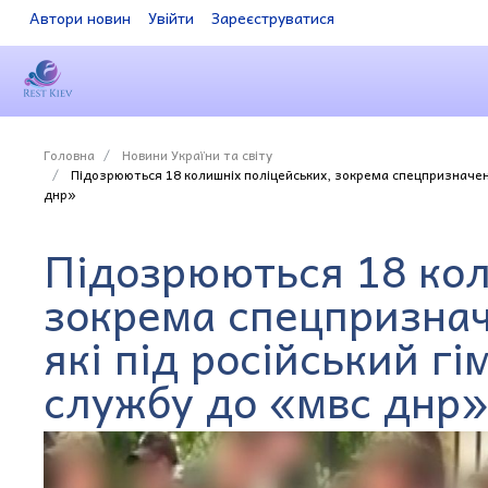
Автори новин
Увійти
Зареєструватися
Головна
Новини України та світу
Підозрюються 18 колишніх поліцейських, зокрема спецпризначенц
днр»
Підозрюються 18 кол
зокрема спецпризнач
які під російський г
службу до «мвс днр