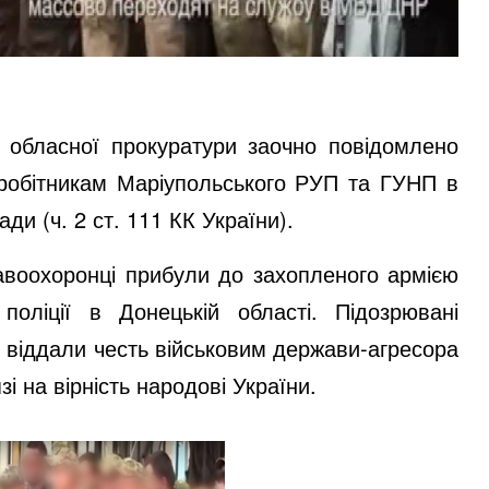
ї обласної прокуратури заочно повідомлено
вробітникам Маріупольського РУП та ГУНП в
ди (ч. 2 ст. 111 КК України).
равоохоронці прибули до захопленого армією
поліції в Донецькій області. Підозрювані
, віддали честь військовим держави-агресора
і на вірність народові України.