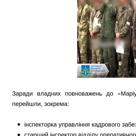
Заради владних повноважень до «Маріу
перейшли, зокрема:
інспекторка управління кадрового забе
старший інспектор відділу оперативно