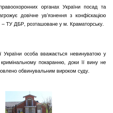
 правоохоронних органах України посад та
грожує довічне ув’язнення з конфіскацією
 – ТУ ДБР, розташоване у м. Краматорську.
ції України особа вважається невинуватою у
 кримінальному покаранню, доки її вину не
новлено обвинувальним вироком суду.