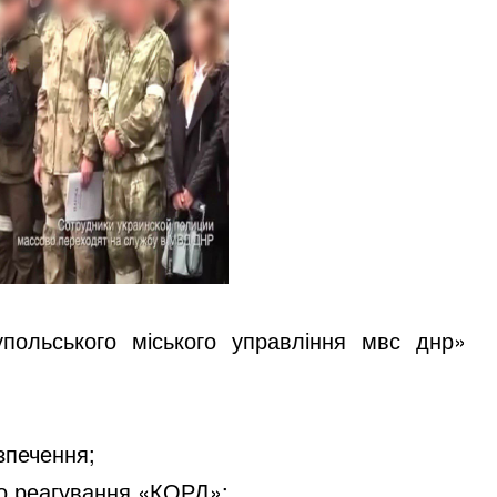
польського міського управління мвс днр»
зпечення;
го реагування «КОРД»;