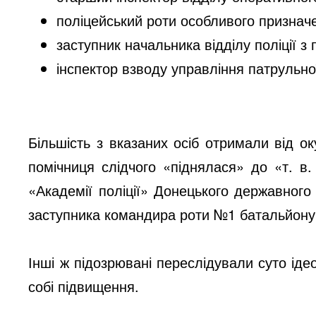
поліцейський роти особливого признач
заступник начальника відділу поліції з 
інспектор взводу управління патрульної 
Більшість з вказаних осіб отримали від ок
помічниця слідчого «піднялася» до «т. в
«Академії поліції» Донецького державного 
заступника командира роти №1 батальйону
Інші ж підозрювані переслідували суто іде
собі підвищення.