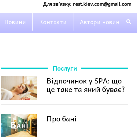
Для зв'язку:
rest.kiev.com@gmail.com
Новини
Контакти
Автори новин
Послуги
Відпочинок у SPA: що
це таке та який буває?
Про бані