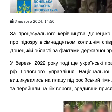
3 лютого 2024, 14:50
За процесуального керівництва Донецько
про підозру вісімнадцятьом колишнім спі
Донецькій області за фактами державної зра
У березні 2022 року тоді ще українські п
рф Головного управління Національної 
вишикувались на плацу під російський гімн
та перейшли на бік ворога, зрадивши присяз