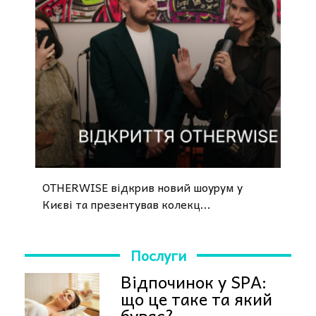
OTHERWISE відкрив новий шоурум у
Києві та презентував колекц...
Послуги
Відпочинок у SPA:
що це таке та який
буває?