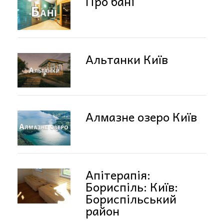
Про бані
Альтанки Київ
Алмазне озеро Київ
Апітерапія:
Бориспіль: Київ:
Бориспільський
район