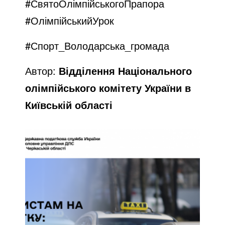
#СвятоОлімпійськогоПрапора
#ОлімпійськийУрок
#Спорт_Володарська_громада
Автор:
Відділення Національного
олімпійського комітету України в
Київській області