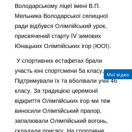
Володарському ліцеї імені В.П.
Мельника Володарської селищної
ради відбувся Олімпійський урок,
присвячений старту IV зимових
Юнацьких Олімпійських ігор (ЮОІ).
У спортивних естафетах брали
участь юні спортсмени 5а класу.
Мої відео
Підтримували їх та вболівали учні 4б
класу. За традицією церемонії
відкриття Олімпійських ігор ми теж
виносили Олімпійський прапор,
запалювали Олімпійський вогонь,
складали присягу. На спортивне