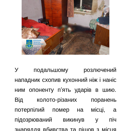
У подальшому розлючений
нападник схопив кухонний ніж і наніс
ним опоненту п’ять ударів в шию.
Від колото-різаних поранень
потерпілий помер на місці, а
підозрюваний викинув у піч
знаряддя вбивства та пішов з місця