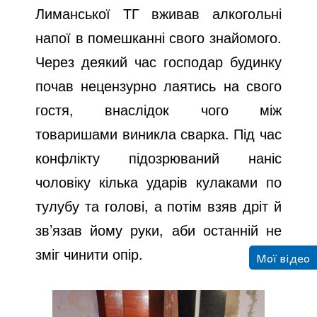
Лиманської ТГ вживав алкогольні
напої в помешканні свого знайомого.
Через деякий час господар будинку
почав нецензурно лаятись на свого
гостя, внаслідок чого між
товаришами виникла сварка. Під час
конфлікту підозрюваний наніс
чоловіку кілька ударів кулаками по
тулубу та голові, а потім взяв дріт й
зв’язав йому руки, аби останній не
зміг чинити опір.
Мої відео