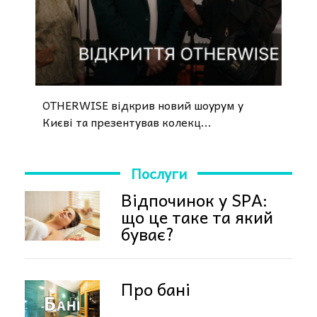
OTHERWISE відкрив новий шоурум у
Києві та презентував колекц...
Послуги
Відпочинок у SPA:
що це таке та який
буває?
Про бані