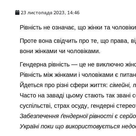
23 листопада 2023, 14:46
Рівність не означає, що
жінки
та
чоловік
Проте вона свідчить про те, що права, 
вони жінками чи чоловіками.
Гендерна рівність
— це не виключно жіноч
Рівність між жінками і чоловіками є пи
Йдеться
про
різні
сфери життя
:
сімейні,
Часто на заваді цьому стають так звані с
суспільстві, страх осуду, гендерні стере
Забезпечення ґендерної рівності є серй
Україні поки що використовується нед